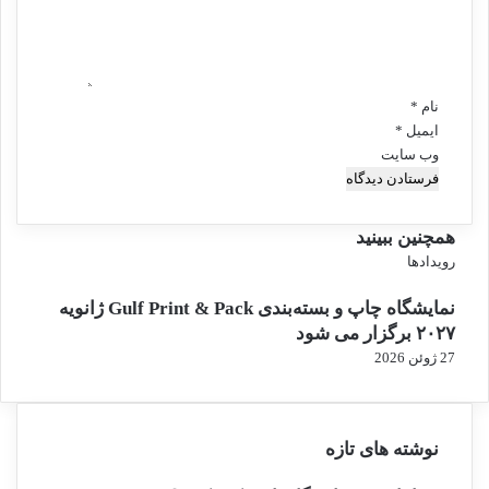
ا
ن
ه
پ
*
ل
ا
س
نام
*
ت
ایمیل
*
ی
وب‌ سایت
ک
ی
ک‌
همچنین ببینید
ب
ب
رویدادها
ا
س
ر
نمایشگاه چاپ و بسته‌بندی Gulf Print & Pack ژانویه
ت
م
ن
۲۰۲۷ برگزار می شود
ص
ر
27 ژوئن 2026
ف
نوشته های تازه