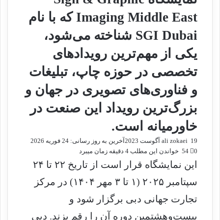
Imaging Middle East که با نام
SGI Dubai شناخته می‌شود،
یکی از مهم‌ترین رویدادهای
تخصصی در حوزه چاپ، تبلیغات
و فناوری‌های تصویری در جهان و
بزرگ‌ترین رویداد این صنعت در
خاورمیانه است.
19 آگوست 2023
ا
ali zokaei
آخرین به روز رسانی: 24 فوریه 2026
0
54
ر
خواندن این مطلب 4 دقیقه زمان میبرد
س
این نمایشگاه قرار است از تاریخ ۲۲ تا ۲۴
ا
سپتامبر ۲۰۲۵ (۱ تا ۳ مهر ۱۴۰۴) در مرکز
ل
ا
تجارت جهانی دبی برگزار شود و
ی
م
بیست‌وهشتمین دوره آن را رقم بزند. دبی