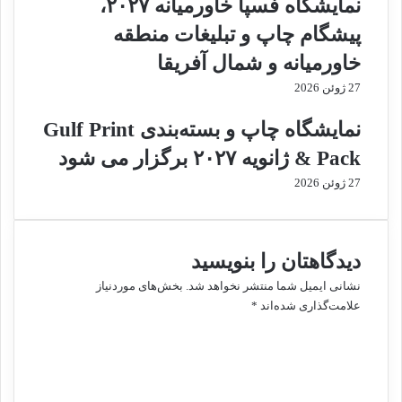
نمایشگاه فسپا خاورمیانه ۲۰۲۷،
ر
ی
پیشگام چاپ و تبلیغات منطقه
آ
ن
ش
د
خاورمیانه و شمال آفریقا
پ
ه
27 ژوئن 2026
ز
ب
خ
س
نمایشگاه چاپ و بسته‌بندی Gulf Print
ا
ت
ن
ه‌
& Pack ژانویه ۲۰۲۷ برگزار می شود
ه
ب
27 ژوئن 2026
ن
ه
د
ا
ی
ی
د
دیدگاهتان را بنویسید
آ
ر
ی
ج
نشانی ایمیل شما منتشر نخواهد شد.
بخش‌های موردنیاز
ن
ه
علامت‌گذاری شده‌اند
*
د
ا
د
ه
ن
ی
ب
د
د
گ
و