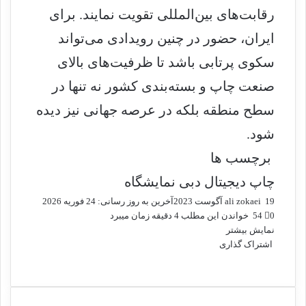
رقابت‌های بین‌المللی تقویت نمایند. برای
ایران، حضور در چنین رویدادی می‌تواند
سکوی پرتابی باشد تا ظرفیت‌های بالای
صنعت چاپ و بسته‌بندی کشور نه تنها در
سطح منطقه بلکه در عرصه جهانی نیز دیده
شود.
برچسب ها
چاپ دیجیتال
دبی
نمایشگاه
19 آگوست 2023
ا
ali zokaei
آخرین به روز رسانی: 24 فوریه 2026
0
54
ر
خواندن این مطلب 4 دقیقه زمان میبرد
س
نمایش بیشتر
ا
اشتراک گذاری
و
ت
چ
ل
ا
ل
ا
ا
ت
گ
ی
پ
ر
س
م