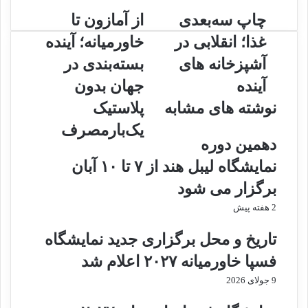
چ
چاپ سه‌بعدی
ا
از آمازون تا
ا
ز
غذا؛ انقلابی در
خاورمیانه؛ آینده
پ
آ
س
م
آشپزخانه‏ های
بسته‌بندی در
ه‌
ا
آینده
جهان بدون
ب
ز
ع
و
نوشته های مشابه
پلاستیک
د
ن
یک‌بارمصرف
ی
ت
دهمین دوره
غ
ا
ذ
خ
نمایشگاه لیبل هند از ۷ تا ۱۰ آبان
ا
ا
برگزار می شود
؛
و
ا
ر
2 هفته پیش
ن
م
ق
ی
تاریخ و محل برگزاری جدید نمایشگاه
ل
ا
فسپا خاورمیانه ۲۰۲۷ اعلام شد
ا
ن
ب
ه
9 جولای 2026
ی
؛
د
آ